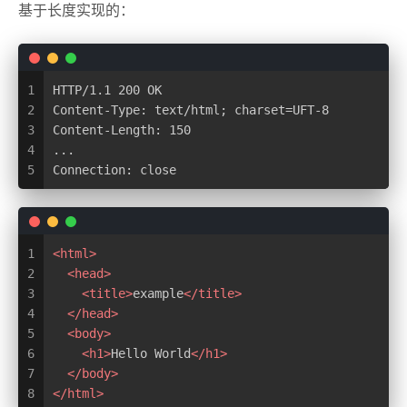
基于长度实现的：
1
HTTP/1.1 200 OK
2
Content-Type: text/html; charset=UFT-8
3
Content-Length: 150
4
...
5
Connection: close
1
<
html
>
2
<
head
>
3
<
title
>
example
</
title
>
4
</
head
>
5
<
body
>
6
<
h1
>
Hello World
</
h1
>
7
</
body
>
8
</
html
>