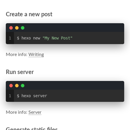
Create a new post
1
$ hexo new 
"My New Post"
More info:
Writing
Run server
1
$ hexo server
More info:
Server