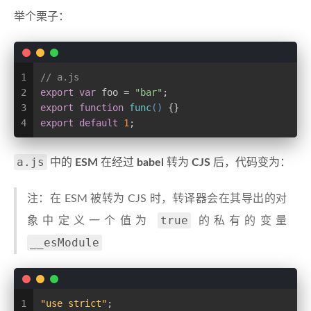
举个栗子：
1
// a.js
2
export
var
 foo = 
"bar"
;
3
export
function
func
(
) 
{}
4
export
default
1
;
a.js
中的
ESM
在经过
babel
转为
CJS
后，代码变为：
注：在 ESM 被转为 CJS 时，转译器会在其导出的对
true
象中定义一个值为
的私有的变量
__esModule
1
"use strict"
;