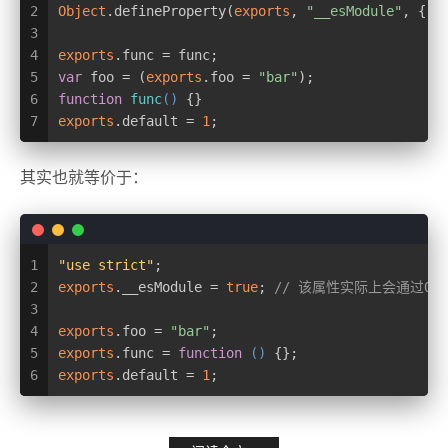
2
Object
.defineProperty(
exports
, 
"__esModule"
, { 
v
3
4
exports
.func = func;
5
var
 foo = (
exports
.foo = 
"bar"
);
6
function
func
(
) 
{}
7
exports
.default = 
1
;
其实也就等价于：
1
"use strict"
;
2
exports
.__esModule = 
true
; 
// 该属性实际上会通过Objec
3
4
exports
.foo = 
"bar"
;
5
exports
.func = 
function
 (
) 
{};
6
exports
.default = 
1
;