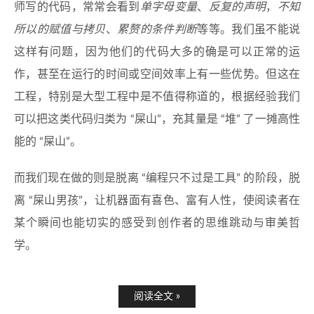
师写的代码，常常会看到
单字母变量
、
反复的声明
，
不知
所以的赋值与拷贝
、
累赘的条件判断
等等。我们虽不能说
这样有问题，因为他们的代码大多的确是可以正常的运
作，甚至在运行的时间或空间效率上有一些优势。但这在
工程，特别是大型工程中是不值得称道的，根据经验我们
可以把这类代码归类为 “屎山”，充其量是 “堆” 了一摊高性
能的 “屎山”。
而我们现在做的则是脱离 “编程只不过是工具” 的阶段，脱
离 “屎山男孩”，让机器面有喜色、富有人性，使阅读者在
某个瞬间也能切实的感受到创作者的思维跳动与审美哲
学。
阅读全文 »