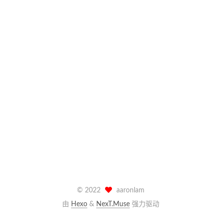
©
2022
aaronlam
由
Hexo
&
NexT.Muse
强力驱动