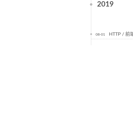
2019
HTTP /
08-01