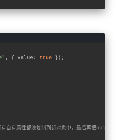
e"
, { 
value
: 
true
 });
所有自有属性都浅复制到新对象中，最后再把obj赋值给新对象的d