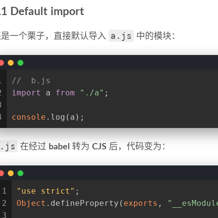
.1 Default import
a.js
还是一个栗子，直接默认导入
中的模块：
1
//  b.js
2
import
 a 
from
"./a"
;
3
4
console
.log(a);
.js
在经过
babel
转为
CJS
后，代码变为：
1
"use strict"
;
2
Object
.defineProperty(
exports
, 
"__esModul
3