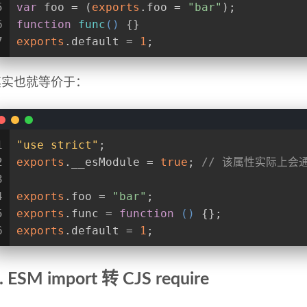
5
var
 foo = (
exports
.foo = 
"bar"
);
6
function
func
(
) 
{}
7
exports
.default = 
1
;
其实也就等价于：
1
"use strict"
;
2
exports
.__esModule = 
true
; 
// 该属性实际上会通过
3
4
exports
.foo = 
"bar"
;
5
exports
.func = 
function
 (
) 
{};
6
exports
.default = 
1
;
. ESM import 转 CJS require