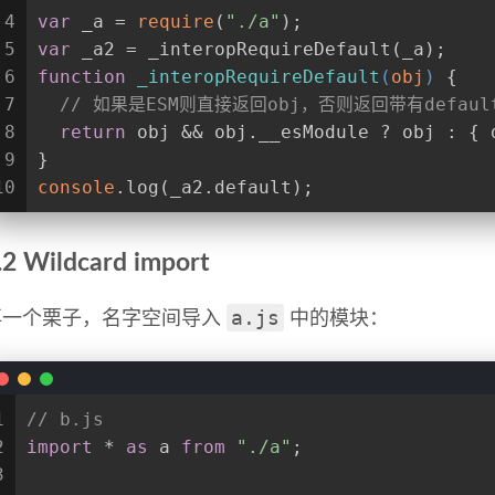
4
var
 _a = 
require
(
"./a"
);
5
var
 _a2 = _interopRequireDefault(_a);
6
function
_interopRequireDefault
(
obj
) 
{
7
// 如果是ESM则直接返回obj，否则返回带有defau
8
return
 obj && obj.__esModule ? obj : { 
9
}
10
console
.log(_a2.default);
.2 Wildcard import
a.js
再一个栗子，名字空间导入
中的模块：
1
// b.js
2
import
 * 
as
 a 
from
"./a"
;
3