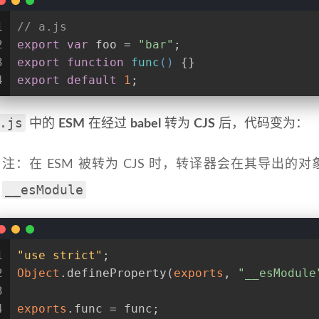
1
// a.js
2
export
var
 foo = 
"bar"
;
3
export
function
func
(
) 
{}
4
export
default
1
;
.js
中的
ESM
在经过
babel
转为
CJS
后，代码变为：
注：在 ESM 被转为 CJS 时，转译器会在其导出
__esModule
1
"use strict"
;
2
Object
.defineProperty(
exports
, 
"__esModule
3
4
exports
.func = func;