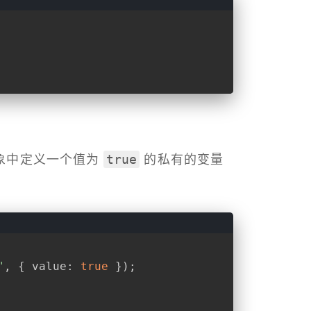
true
的对象中定义一个值为
的私有的变量
"
, { 
value
: 
true
 });