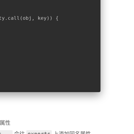
ty.call(obj, key)) {
属性
s...
exports