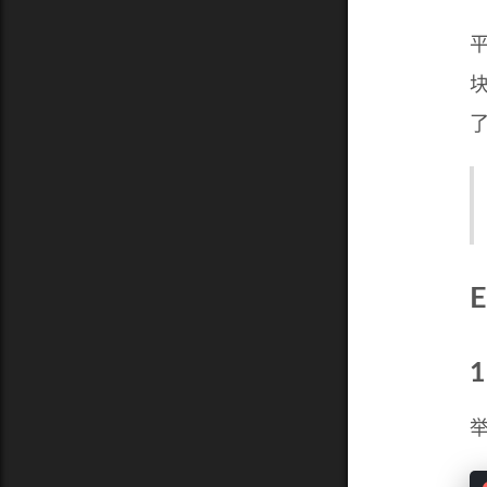
平
E
1