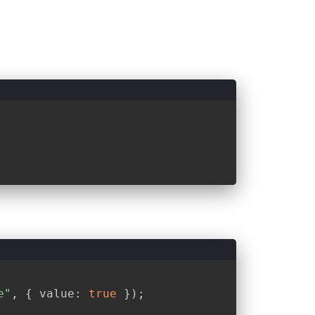
e"
, { 
value
: 
true
 });