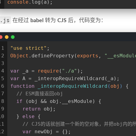
4
console
.log(a);
.js
在经过
babel
转为
CJS
后，代码变为：
1
"use strict"
;
2
Object
.defineProperty(
exports
, 
"__esModul
3
4
var
 _a = 
require
(
"./a"
);
5
var
 A = _interopRequireWildcard(_a);
6
function
_interopRequireWildcard
(
obj
) 
{
7
// ESM直接返回obj
8
if
 (obj && obj.__esModule) {
9
return
 obj;
10
  } 
else
 {
11
// CJS的话就创建一个新的空对象，并把obj内的
12
var
 newObj = {};