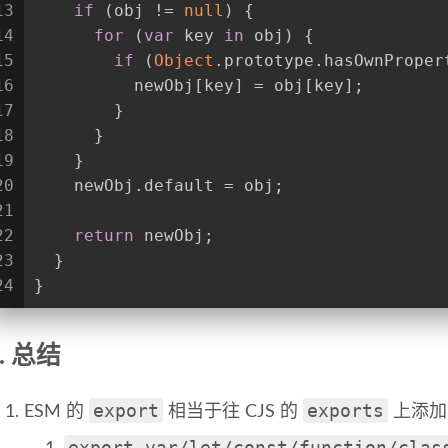
13
if
 (obj != 
null
) {
14
for
 (
var
 key 
in
 obj) {
15
if
 (
Object
.prototype.hasOwnProper
16
          newObj[key] = obj[key];
17
        }
18
      }
19
    }
20
    newObj.default = obj;
21
22
return
 newObj;
23
  }
24
}
. 总结
export
exports
ESM 的
相当于往 CJS 的
上添加
export var/let/const/function/clas