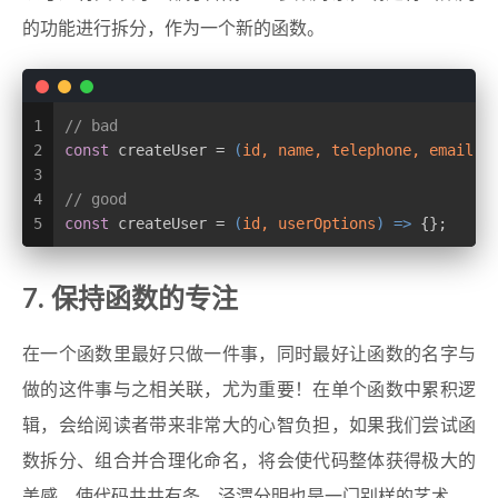
的功能进行拆分，作为一个新的函数。
1
// bad
2
const
 createUser = 
(
id, name, telephone, email, 
3
4
// good
5
const
 createUser = 
(
id, userOptions
) =>
 {};
7. 保持函数的专注
在一个函数里最好只做一件事，同时最好让函数的名字与
做的这件事与之相关联，尤为重要！在单个函数中累积逻
辑，会给阅读者带来非常大的心智负担，如果我们尝试函
数拆分、组合并合理化命名，将会使代码整体获得极大的
美感。使代码井井有条，泾渭分明也是一门别样的艺术。