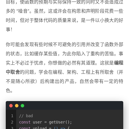
目标，使函数的预期与实际保持一致的同时又不会造成过
多的 “噪音”。虽然，这或许会在构思和声明阶段花费一些
时间，但对于整体代码的质量来说，是一件以小换大的好
事！
你可能会发现有些时候不可避免的引用并改变了函数外部
的状态，比如缓存某些值，为此你陷入了重构的苦恼。事
实上不必过于忧虑，你想做的必然有其道理。这就是
编程
中取舍
的问题，学会在编程、架构、工程上有所取舍（并
不是随心所欲）后构建出的产品，自然会带有一定的特
色。
1
// bad
2
const
 user = getUser();
3
const
 upload = 
() =>
 {