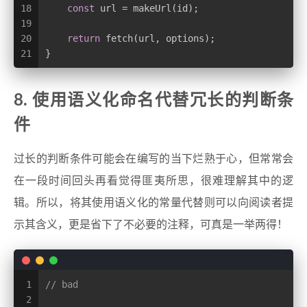
18
const
 url = makeUrl(id);
19
20
return
 fetch(url, options);
21
}
8. 使用语义化命名代替冗长的判断条
件
过长的判断条件可能会在编写的当下烂熟于心，但常常会
在一段时间回头再看觉得匪夷所思，很难理解其中的逻
辑。所以，将其使用语义化的常量代替则可以向阅读者提
示其含义，更是省下了不必要的注释，可真是一举两得！
1
// bad
2