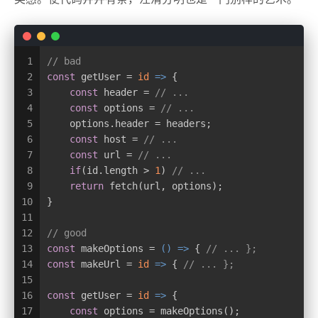
1
// bad
2
const
 getUser = 
id
 =>
 {
3
const
 header = 
// ...
4
const
 options = 
// ...
5
    options.header = headers;
6
const
 host = 
// ...
7
const
 url = 
// ...
8
if
(id.length > 
1
) 
// ...
9
return
 fetch(url, options);
10
}
11
12
// good
13
const
 makeOptions = 
() =>
 { 
// ... };
14
const
 makeUrl = 
id
 =>
 { 
// ... };
15
16
const
 getUser = 
id
 =>
 {
17
const
 options = makeOptions();