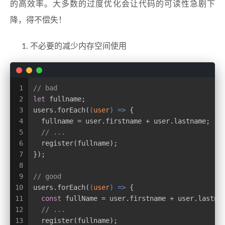
的高效率。大多数的过度优化会让代码的可读性急剧下
降，得不偿失！
不必要的减少内存空间使用
1
// bad
2
let
 fullname;
3
users.forEach(
(
user
) =>
 {
4
  fullname = user.firstname + user.lastname;
5
// ...
6
  register(fullname);
7
});
8
9
// good
10
users.forEach(
(
user
) =>
 {
11
const
 fullName = user.firstname + user.lastna
12
// ...
13
  register(fullname);