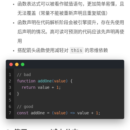
函数表达式可以被看作赋值语句，更加简单易懂，且
无法覆盖（常量不能被重新声明且重复赋值）
函数声明在代码解析阶段会被引擎提升，存在先使用
后声明的情况。高可读可预测的代码应该先声明再使
用
this
搭配箭头函数使用减轻对
的思维依赖
1
// bad
2
function
addOne
(
value
) 
{
3
return
 value + 
1
;
4
}
5
6
// good
7
const
 addOne = 
(
value
) =>
 value + 
1
;