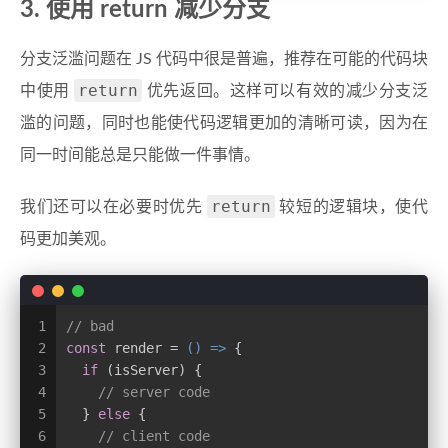
3. 使用 return 减少分支
分支泛滥问题在 JS 代码中很是普遍，推荐在可能的代码块
return
中使用
优先返回。这样可以有效的减少分支泛
滥的问题，同时也能使代码逻辑更加的清晰可读，因为在
同一时间能总是只能做一件事情。
return
我们还可以在必要时优先
较短的逻辑块，使代
码更加美观。
1
// bad
2
const
 render = 
() =>
 {
3
if
 (isServer) {
4
// server code
5
  } 
else
 {
6
// client code