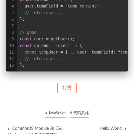
4
  user.tempField = 
"temp content"
;
5
// fetch user...
6
};
7
8
// good
9
const
 user = getUser();
10
const
 upload = 
(
user
) =>
 {
11
const
 tempUser = { ...user, 
tempField
: 
"temp 
12
// fetch user...
13
};
打赏
# JavaScript
# 代码风格
CommonJS Module 和 ES6
Hello World