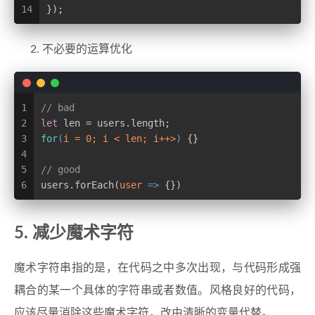
14
});
不必要的运算优化
1
// bad
2
let
 len = users.length;
3
for
(
i = 
0
; i < len; i++>
)
 {}
4
5
// good
6
users.forEach(
user
 =>
 {})
5. 减少魔术字符
魔术字符串指的是，在代码之中多次出现，与代码形成强
耦合的某一个具体的字符串或者数值。风格良好的代码，
应该尽量消除这些魔术字符，改由清晰的变量代替。