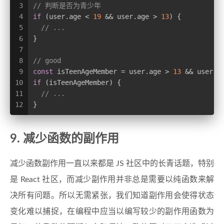
3
// 判断是否为青少年
4
if
 (user.age < 
19
 && user.age > 
13
) {
5
// ...
6
}
7
8
// good
9
const
 isTeenAgeMember = user.age > 
13
 && user.a
10
if
 (isTeenAgeMember) {
11
// ...
12
}
9. 减少函数的副作用
减少函数副作用一直以来都是 JS 社区中的长青话题，特别
是 React 社区，而减少副作用并非总是需要以纯函数来解
决所有问题。所以无需紧张，我们知道副作用会使得状态
变化难以捕捉，在编程中应当以编写较少的副作用函数为