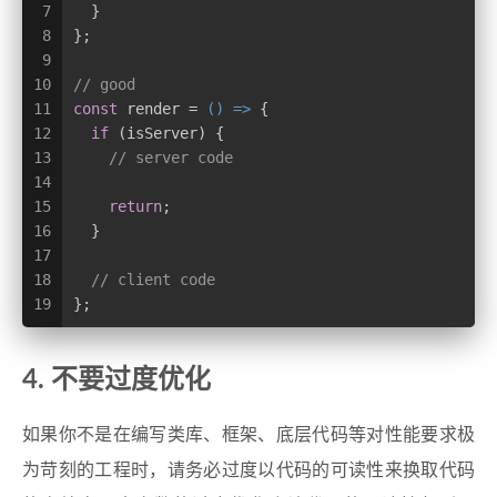
7
  }
8
};
9
10
// good
11
const
 render = 
() =>
 {
12
if
 (isServer) {
13
// server code
14
15
return
;
16
  }
17
18
// client code
19
};
4. 不要过度优化
如果你不是在编写类库、框架、底层代码等对性能要求极
为苛刻的工程时，请务必过度以代码的可读性来换取代码