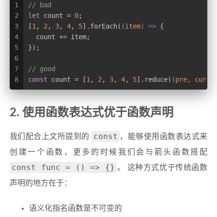
1
// bad
2
let
 count = 
0
;
3
[
1
, 
2
, 
3
, 
4
, 
5
].forEach(
(
item
) =>
 {
4
  count += item;
5
});
6
7
// good
8
const
 count = [
1
, 
2
, 
3
, 
4
, 
5
].reduce(
(
pre, cur
) 
2. 使用函数表达式优于函数声明
const
我们配合上文所提到的
，能够使用函数表达式来
创建一个函数，更多的时候我们会与箭头函数搭配
const func = () => {}
。 这种方式优于传统函数
声明的地方在于：
语义化指名函数是不可变的